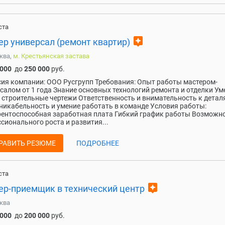
ста
assistant
ер универсал (ремонт квартир)
ква,
м. Крестьянская застава
 000
до
250 000
руб.
ия компании: ООО Русгрупп Требования: Опыт работы мастером-
салом от 1 года Знание основных технологий ремонта и отделки Ум
 строительные чертежи Ответственность и внимательность к детал
икабельность и умение работать в команде Условия работы:
ентоспособная заработная плата Гибкий график работы Возможн
сионального роста и развития...
РАВИТЬ РЕЗЮМЕ
ПОДРОБНЕЕ
ста
assistant
ер-приемщик в технический центр
ква
 000
до
200 000
руб.