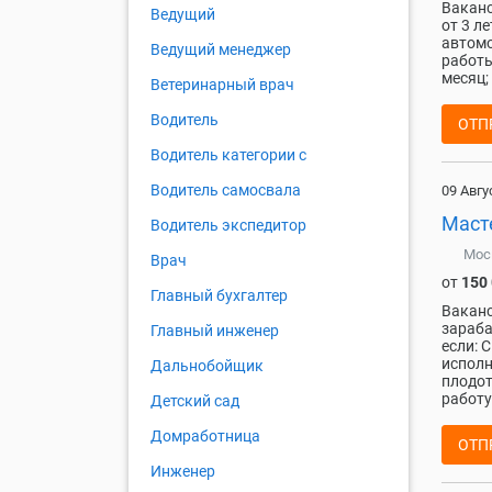
Ваканс
Ведущий
от 3 л
автомо
Ведущий менеджер
работы
месяц;
Ветеринарный врач
Водитель
ОТП
Водитель категории c
Водитель самосвала
09 Авгу
Маст
Водитель экспедитор
Мос
Врач
от
150
Главный бухгалтер
Ваканс
зараба
Главный инженер
если: 
исполн
Дальнобойщик
плодот
работу,
Детский сад
Домработница
ОТП
Инженер