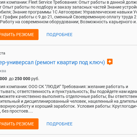
ия компании: Fleet Service Требования: Опыт работы в данной дол
ет Опыт работы по подбору и заказу запасных частей Знание устрой
биля; Знание программы 1С Автосервис Управленческие навыки У
: График работы с 9 до 21, сменный Своевременную оплату труда 2
 Работу на современном оборудовании; Возможность карьерного и.
РАВИТЬ РЕЗЮМЕ
ПОДРОБНЕЕ
ста
assistant
ер-универсал (ремонт квартир под ключ)
ква
 000
до
250 000
руб.
ия компании: ООО СК "ЛЮДИ" Требования: желание работать и
тывать; ответственность и пунктуальность; Вы подойдете нам идеа
Сможете качественно выполнять отделочные работы; Вы ответстве
ительный и дисциплинированный человек, нацеленный на длитель
ворную работу и хороший заработок. Условия работы: Круглогоди
 без простоев....
РАВИТЬ РЕЗЮМЕ
ПОДРОБНЕЕ