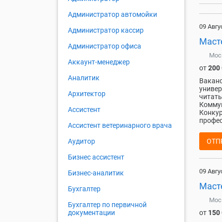
Администратор автомойки
09 Авгу
Администратор кассир
Маст
Администратор офиса
Мос
Аккаунт-менеджер
от
200
Аналитик
Ваканс
универ
Архитектор
читать
Коммун
Ассистент
Конкур
профес
Ассистент ветеринарного врача
ОТП
Аудитор
Бизнес ассистент
09 Авгу
Бизнес-аналитик
Маст
Бухгалтер
Мос
Бухгалтер по первичной
от
150
документации