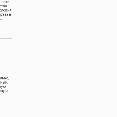
жности
ства
словия
 раза в
..
льно,
нный,
ную
чную