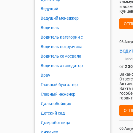
коммун
и возм
Ведущий
Кунцев
Ведущий менеджер
ОТП
Водитель
Водитель категории c
06 Авгу
Водитель погрузчика
Водит
Водитель самосвала
Мос
Водитель экспедитор
от
2 30
Ваканс
Врач
Ответс
Активн
Главный бухгалтер
Вахта 
гособе
Главный инженер
гарант
Дальнобойщик
ОТП
Детский сад
Домработница
06 Авгу
Инженер