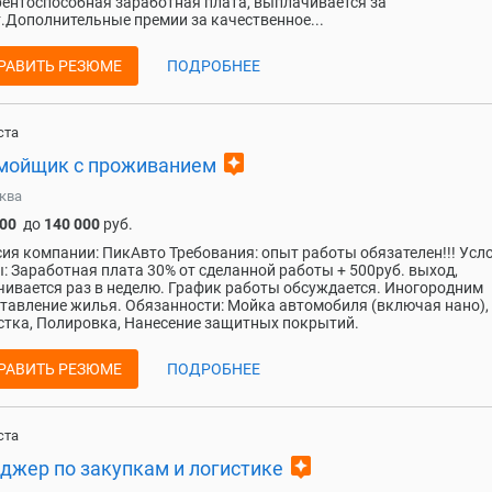
ентоспособная заработная плата, выплачивается за
.Дополнительные премии за качественное...
РАВИТЬ РЕЗЮМЕ
ПОДРОБНЕЕ
ста
assistant
мойщик с проживанием
ква
000
до
140 000
руб.
ия компании: ПикАвто Требования: опыт работы обязателен!!! Усл
: Заработная плата 30% от сделанной работы + 500руб. выход,
ивается раз в неделю. График работы обсуждается. Иногородним
тавление жилья. Обязанности: Мойка автомобиля (включая нано),
тка, Полировка, Нанесение защитных покрытий.
РАВИТЬ РЕЗЮМЕ
ПОДРОБНЕЕ
ста
assistant
джер по закупкам и логистике