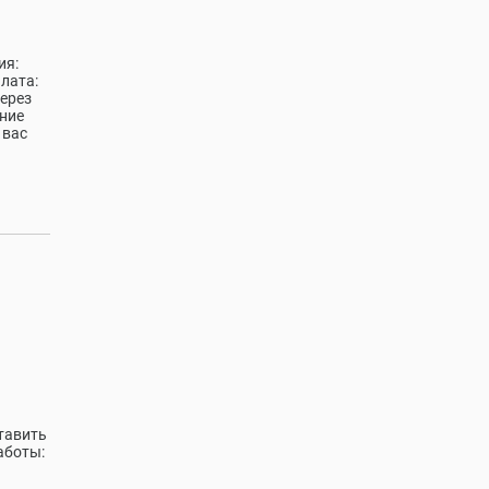
ия:
лата:
через
ение
 вас
тавить
аботы: