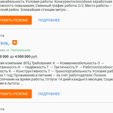
икабельность Условия работы: Конкурентоспособная заработная
ожность повышения; Сменный график работы 2/2; Место работы –
ский район. Ближайшие станции метро:...
РАВИТЬ РЕЗЮМЕ
ПОДРОБНЕЕ
ста
assistant
ель,.
ква,
м. Театральная
0 000
до
4 000 000
руб.
ия компании: ВПЦ Требования: К — Коммуникабельность О —
твенность Н — Надёжность Т — Тактичность Р — Работоспособнос
ость К — Конструктивность Т — Транспортабельность Условия ра
на 1 год; Проживание и питание — за счёт работодателя; Полное
спечение на время работы; Отпуск 14 дней каждые 6 месяцев; Соц
ии и льготы....
РАВИТЬ РЕЗЮМЕ
ПОДРОБНЕЕ
ста