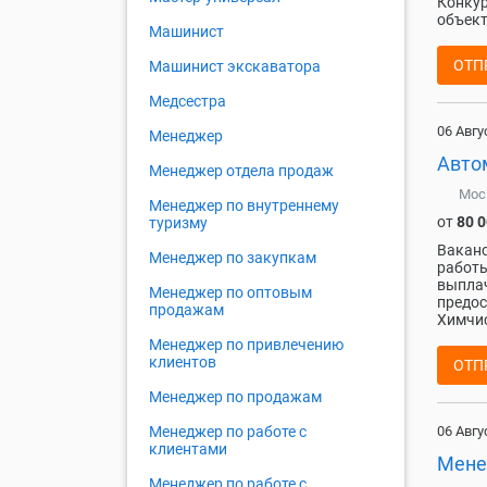
Конкур
объект
Машинист
ОТП
Машинист экскаватора
Медсестра
06 Авгу
Менеджер
Авто
Менеджер отдела продаж
Мос
Менеджер по внутреннему
от
80 
туризму
Ваканс
Менеджер по закупкам
работы
выплач
Менеджер по оптовым
предос
продажам
Химчис
Менеджер по привлечению
клиентов
ОТП
Менеджер по продажам
06 Авгу
Менеджер по работе с
клиентами
Мене
Менеджер по работе с