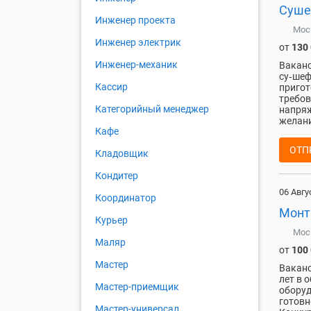
Суш
Инженер проекта
Мос
Инженер электрик
от
130
Инженер-механик
Ваканс
су‑шеф
Кассир
пригот
требов
Категорийный менеджер
напряж
желани
Кафе
ОТП
Кладовщик
Кондитер
06 Авгу
Координатор
Монт
Курьер
Мос
Маляр
от
100
Мастер
Ваканс
лет в 
Мастер-приемщик
оборуд
готовн
Мастер-универсал