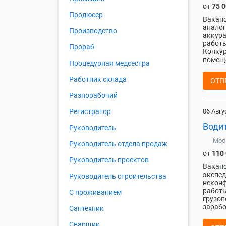
от
75 
Продюсер
Ваканс
аналог
Производство
аккура
работы
Прораб
Конкур
помеще
Процедурная медсестра
Работник склада
ОТП
Разнорабочий
06 Авгу
Регистратор
Води
Руководитель
Мос
Руководитель отдела продаж
от
110
Руководитель проектов
Ваканс
экспед
Руководитель строительства
неконф
работы
С проживанием
грузоп
зарабо
Сантехник
Сварщик