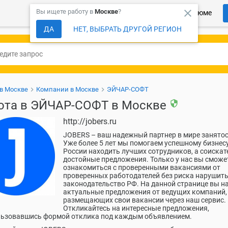
close
Вы ищете работу в
Москве
?
Более 150 000 компаний ждут Ваше резюме
ДА
НЕТ, ВЫБРАТЬ ДРУГОЙ РЕГИОН
 в Москве
Компании в Москве
ЭЙЧАР-СОФТ
ота в ЭЙЧАР-СОФТ в Москве
security
http://jobers.ru
JOBERS – ваш надежный партнер в мире занятос
Уже более 5 лет мы помогаем успешному бизнесу
России находить лучших сотрудников, а соискат
достойные предложения. Только у нас вы сможе
ознакомиться с проверенными вакансиями от
проверенных работодателей без риска нарушит
законодательство РФ. На данной странице вы н
актуальные предложения от ведущих компаний,
размещающих свои вакансии через наш сервис.
Откликайтесь на интересные предложения,
льзовавшись формой отклика под каждым объявлением.