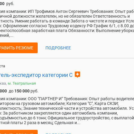
000
руб.
ия компании: ИП Трофимов Антон Сергеевич Требования: Опыт раб
ичной должности желателен, но не обязателен Ответственность и
тность Умение работать в команде Забота о чистоте и порядке Усл
: Оформление согласно Трудовому кодексу РФ График 6/1, с 8.00 до
ентоспособная заработная плата Обязанности: Выполнение уборк
ний,...
РАВИТЬ РЕЗЮМЕ
ПОДРОБНЕЕ
ста
assistant
тель-экспедитор категории С
ква,
м. Театральная
 000
до
150 000
руб.
ия компании: ООО "ПАРТНЕР И" Требования: Опыт работы водител
итором на грузовом автомобиле; Категория "С", Карта СКЗИ;
ликтность; Знание технической части и устройства автомобиля. У
: За работником закрепляется один автомобиль компании,
одъёмностью до 6 тонн; Официальное трудоустройство, с выплатой
тной платы 2 раза в месяц; Сдельная и...