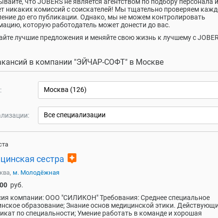
ывайте, что JOBERS не является агентством по подбору персонала и
т никаких комиссий с соискателей! Мы тщательно проверяем кажд
ение до его публикации. Однако, мы не можем контролировать
ацию, которую работодатель может донести до вас.
йте лучшие предложения и меняйте свою жизнь к лучшему с JOBER
акансий в компании "ЭЙЧАР-СОФТ" в Москве
Москва (126)
:
Все специализации
лизации:
ста
assistant
цинская сестра
ква,
м. Молодёжная
000
руб.
ия компании: ООО "СИЛИКОН" Требования: Среднее специальное
нское образование; Знание основ медицинской этики. Действующ
икат по специальности; Умение работать в команде и хорошая