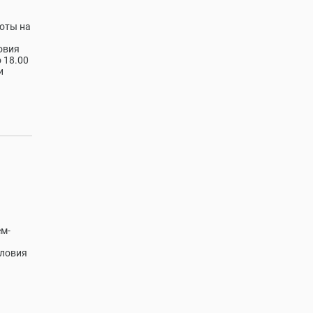
оты на
овия
 18.00
и
ем-
словия