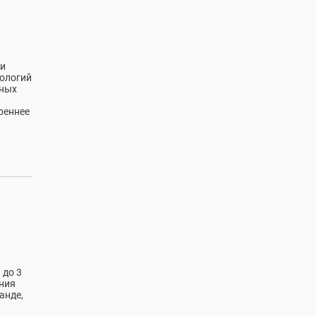
ти
нологий
рных
реннее
 до 3
ния
анде,