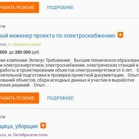
РАВИТЬ РЕЗЮМЕ
ПОДРОБНЕЕ
ста
assistant
ный инженер проекта по электроснабжению
ква,
м. Марьина роща
 000
до
280 000
руб.
ия компании: Энтесус Требования: · Высшее техническое образован
и электроэнергетики, электроснабжения, электрических станций и 
 работы в проектировании объектов электроэнергетики от 6 лет. · 
оятельной подготовки и проверки проектной документации. · Опыт
ований объектов, сбора исходных данных и участия в выработке
еских решений. · Опыт...
РАВИТЬ РЕЗЮМЕ
ПОДРОБНЕЕ
ста
assistant
щица, уборщик
ква,
м. Октябрьское поле