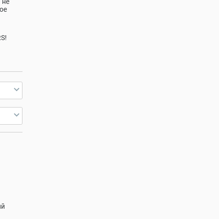
 не
ое
S!
ий