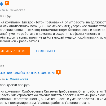
assistant
еф
ква,
м. Чеховская
 000
руб.
ия компании: Бистро «Тото» Требования: опыт работы на должнос
а или аналогичной позиции — не менее 2 лет; уверенное знание тех
овления различных блюд; понимание норм безопасности и санита
аний; умение работать в команде и сохранять эффективность в
ённых ситуациях; наличие действующей медицинской книжки; иск
е учиться и развиваться...
РАВИТЬ РЕЗЮМЕ
ПОДРОБНЕЕ
ста
assistant
ажник слаботочных систем
ква,
м. Смоленская
 000
до
250 000
руб.
ия компании: Слаботочные Системы Требования: Опыт работы от 1
области электромонтажа.Умение читать проекты и схемы расключе
ования.Ответственность, внимательность и умение работать в ком
ость к командировкам. Условия работы: Условия оплаты: