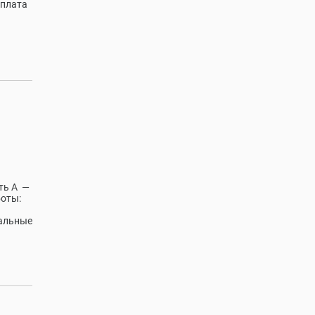
 плата
ть А —
боты:
иальные