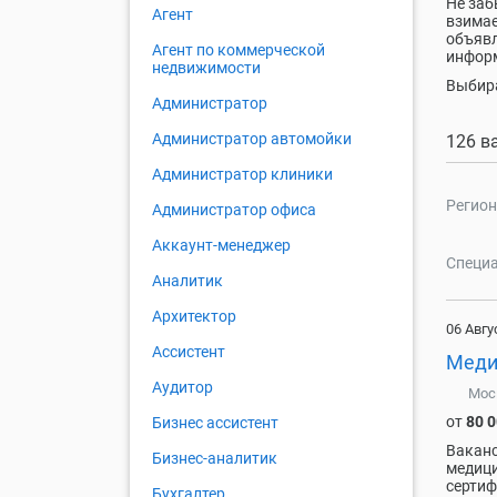
Не заб
Агент
взимае
объявл
Агент по коммерческой
информ
недвижимости
Выбира
Администратор
Администратор автомойки
126 в
Администратор клиники
Регион
Администратор офиса
Аккаунт-менеджер
Специа
Аналитик
Архитектор
06 Авгу
Ассистент
Меди
Аудитор
Мос
от
80 
Бизнес ассистент
Ваканс
Бизнес-аналитик
медици
сертиф
Бухгалтер