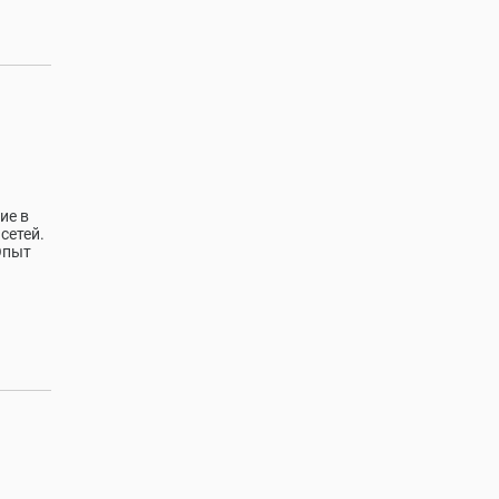
ие в
сетей.
Опыт