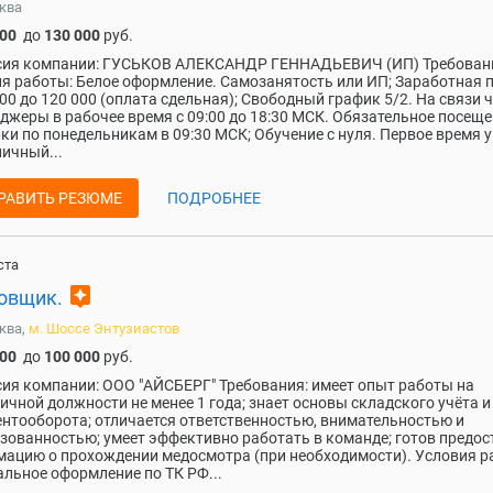
ква
000
до
130 000
руб.
сия компании: ГУСЬКОВ АЛЕКСАНДР ГЕННАДЬЕВИЧ (ИП) Требован
я работы: Белое оформление. Самозанятость или ИП; Заработная п
000 до 120 000 (оплата сдельная); Свободный график 5/2. На связи 
джеры в рабочее время с 09:00 до 18:30 МСК. Обязательное посещ
ки по понедельникам в 09:30 МСК; Обучение с нуля. Первое время у
личный...
РАВИТЬ РЕЗЮМЕ
ПОДРОБНЕЕ
ста
assistant
овщик.
ква,
м. Шоссе Энтузиастов
000
до
100 000
руб.
ия компании: ООО "АЙСБЕРГ" Требования: имеет опыт работы на
ичной должности не менее 1 года; знает основы складского учёта и
нтооборота; отличается ответственностью, внимательностью и
зованностью; умеет эффективно работать в команде; готов предос
ацию о прохождении медосмотра (при необходимости). Условия р
льное оформление по ТК РФ...