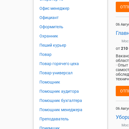
ОТП
Офис менеджер
Официант
06 Авгу
Оформитель
Глав
Охранник
Мос
Пеший курьер
от
210
Повар
Ваканс
област
Повар горячего цеха
· Опыт
самост
Повар-универсал
обслед
технич
Помощник
ОТП
Помощник аудитора
Помощник бухгалтера
06 Авгу
Помощник менеджера
Убор
Преподаватель
Мос
Приемщик