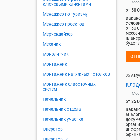
Мос
ключевыми клиентами
от
50 
Менеджер по туризму
Вакан
Услови
Менеджер проектов
от 60 
мессен
Мерчендайзер
планер
будет 
Механик
Монолитчик
ОТП
Монтажник
Монтажник натяжных потолков
06 Авгу
Клад
Монтажник слаботочных
систем
Мос
Начальник
от
85 
Начальник отдела
Ваканс
аналог
Начальник участка
докуме
органи
Оператор
информ
официа
Оператор 1с