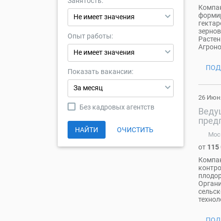
Занятость:
Компан
формир
Не имеет значения
гектар
зернов
Опыт работы:
Растен
Агроно
Не имеет значения
ПОД
Показать вакансии:
За месяц
26 Июн
Без кадровых агентств
Веду
пред
НАЙТИ
ОЧИСТИТЬ
Мос
от
115
Компан
контро
плодор
Органи
сельск
технол
ПОД