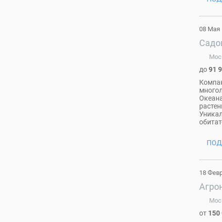
08 Мая
Садов
Мос
до
91 
Компан
многол
Океана
растен
Уникал
обитат
ПОД
18 Фев
Агро
Мос
от
150