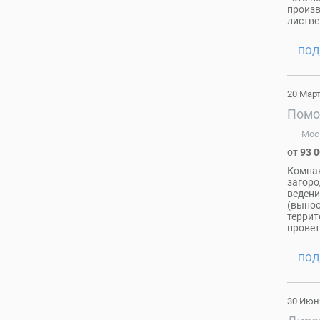
произв
листве
ПОД
20 Мар
Помо
Мос
от
93 
Компан
загоро
ведени
(вынос
террит
провет
ПОД
30 Июн