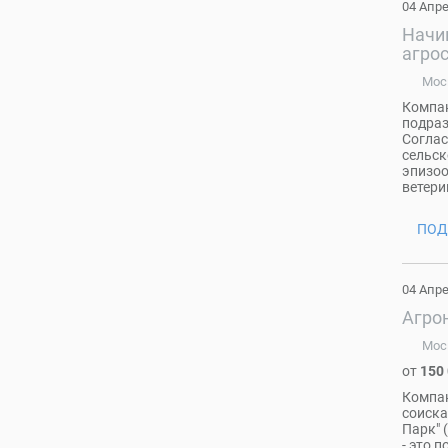
04 Апр
Начи
агро
Мос
Компан
подраз
Соглас
сельск
эпизоо
ветери
ПОД
04 Апр
Агрон
Мос
от
150
Компан
соиска
Парк" 
- это 