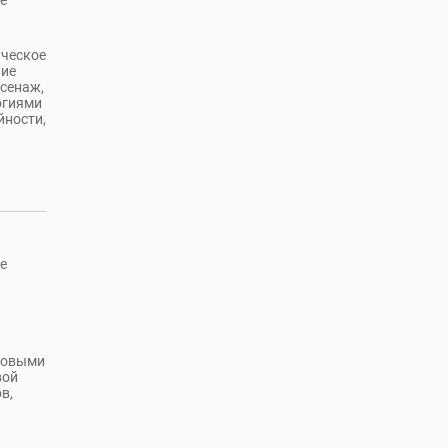
е
ическое
ние
 сенаж,
огиями
йности,
е
едовыми
вой
в,