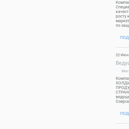
Компан
Специа
качест
росту 
маркет
по защ
ПОД
22 Июн
Веду
Мос
Компа
ХОЛДИ
ПРОДУ
СТРАНЫ
ведуще
Озерск
ПОД