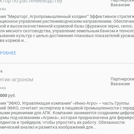
ктор по растениеводству
Партнерски
Вакансии
ква
ия "Мираторг, Агропромышленный холдинг" Эффективное стратег
ационное управление растениеводческим направлением. Обеспече
ой и высококачественной кормовой базы (фуражное зерно, силос,
для мясного скотоводства, управление земельным банком и технол
ывания культур с целью достижения плановых показателей урожа
ва кормов и...
РОБНЕЕ
та
итик-агроном
Партнерски
Вакансии
ква
 000
руб.
ия "ЭФКО, Управляющая компания" «Инно-Агро» – часть Группы
ий ЭФКО, сочетает экспертизу в пищевой промышленности с пер
ыми решениями для АПК. Компания занимается созданием цифро
рмы под названием «Агрика», которая предназначена для фермеро
лдингов и трейдеров, чтобы упростить их работу. Обязанности:
мический анализ и разметка изображений для...