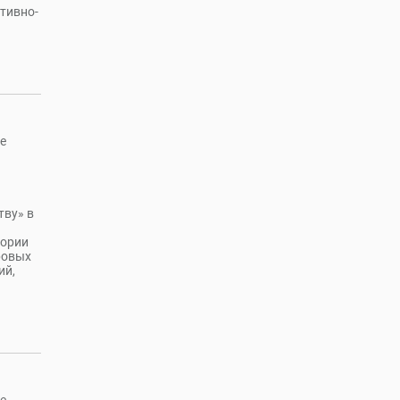
ативно-
е
тву» в
тории
ровых
ий,