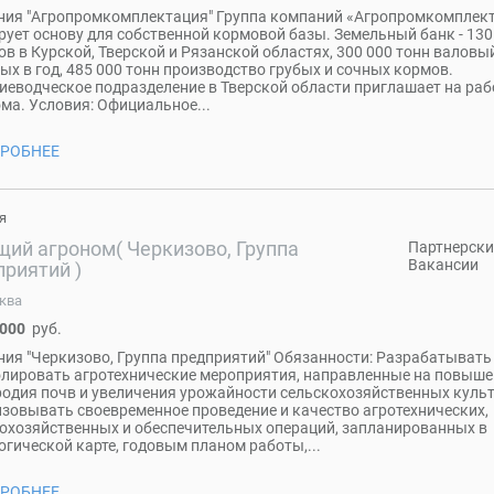
ия "Агропромкомплектация" Группа компаний «Агропромкомплек
ует основу для собственной кормовой базы. Земельный банк - 130
ов в Курской, Тверской и Рязанской областях, 300 000 тонн валовы
ых в год, 485 000 тонн производство грубых и сочных кормов.
иеводческое подразделение в Тверской области приглашает на раб
ма. Условия: Официальное...
РОБНЕЕ
я
щий агроном( Черкизово, Группа
Партнерски
Вакансии
приятий )
ква
 000
руб.
ия "Черкизово, Группа предприятий" Обязанности: Разрабатывать
лировать агротехнические мероприятия, направленные на повыше
одия почв и увеличения урожайности сельскохозяйственных культ
зовывать своевременное проведение и качество агротехнических,
охозяйственных и обеспечительных операций, запланированных в
огической карте, годовым планом работы,...
РОБНЕЕ