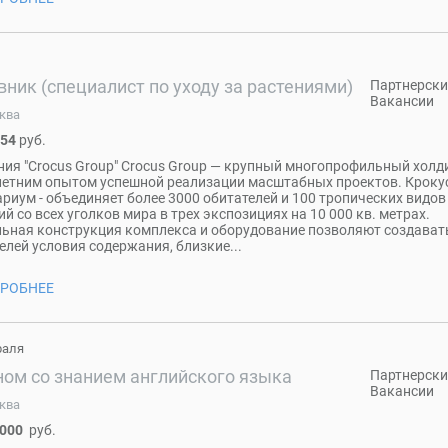
ник (специалист по уходу за растениями)
Партнерски
Вакансии
ква
954
руб.
ия "Crocus Group" Crocus Group — крупный многопрофильный холди
етним опытом успешной реализации масштабных проектов. Кроку
риум - объединяет более 3000 обитателей и 100 тропических видов
ий со всех уголков мира в трех экспозициях на 10 000 кв. метрах.
ьная конструкция комплекса и оборудование позволяют создават
елей условия содержания, близкие...
РОБНЕЕ
раля
ном со знанием английского языка
Партнерски
Вакансии
ква
 000
руб.