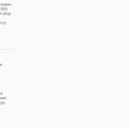
тация»
 000
й сбор
оту:
е
 и
ние
ур;