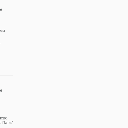
е
ыми
г
е
шево
о Парк"