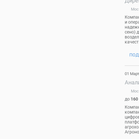
Дире
Мос
Компан
и опер
надежн
сено) 
воздел
качест
ПОД
01 Мар
Анал
Мос
до
160
Компан
компан
цифров
платфо
агрохо
Агроно