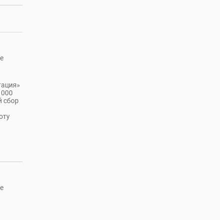
е
тация»
 000
й сбор
оту
е