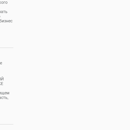
кого
вать
ю
бизнес
е
ЫЙ
ЖЕ
 ищем
сть,