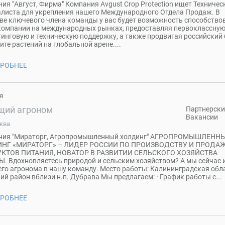
ия "Август, Фирма" Компания Avgust Crop Protection ищет Техничес
листа для укрепления нашего Международного Отдела Продаж. В
ве ключевого члена команды у вас будет возможность способство
компании на международных рынках, предоставляя первоклассну
инговую и техническую поддержку, а также продвигая российский 
ите растений на глобальной арене....
РОБНЕЕ
я
щий агроном
Партнерски
Вакансии
ква
ния "Мираторг, Агропромышленный холдинг" АГРОПРОМЫШЛЕНН
НГ «МИРАТОРГ» – ЛИДЕР РОССИИ ПО ПРОИЗВОДСТВУ И ПРОДА
КТОВ ПИТАНИЯ, НОВАТОР В РАЗВИТИИ СЕЛЬСКОГО ХОЗЯЙСТВА
. Вдохновляетесь природой и сельским хозяйством? А мы сейчас
го агронома в нашу команду. Место работы: Калининградская обла
ий район вблизи н.п. Дубрава Мы предлагаем: · График работы с...
РОБНЕЕ