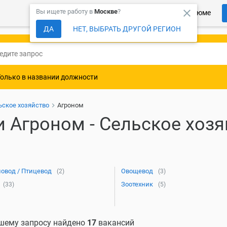
close
Вы ищете работу в
Москве
?
Более 150 000 компаний ждут Ваше резюме
ДА
НЕТ, ВЫБРАТЬ ДРУГОЙ РЕГИОН
Только в названии должности
ьское хозяйство
Агроном
 Агроном - Сельское хозя
овод / Птицевод
Овощевод
(2)
(3)
Зоотехник
(33)
(5)
шему запросу найдено
17
вакансий