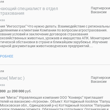
еля
нающий специалист в отдел
Партнерски
Вакансии
страхования
ква
ия "Ингосстрах" Что нужно делать: Взаимодействие с региональн
делениями и клиентами Компании по вопросам агрострахования.
ование условий и заключение договоров страхования
охозяйственных животных, урожаев и имущества АПК. Мониторин
тической обстановки в стране и ближайшем зарубежье. Изучение
нарной документации животноводческих предприятий....
РОБНЕЕ
еля
ом( Мигас )
Партнерски
Вакансии
ква
 000
до
200 000
руб.
ия "Мигас" Управляющая компания ООО "Конверс" приглашает
телей на вакансию «Агроном». Объект: Коттеджный посёлок "Папу
(Московская обл., Одинцовский р-н) Коттеджный поселок "Папушев
поселок премиум сегмента. Обязанности сотрудника: Организация и