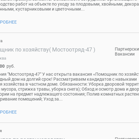
одство работ на объекте по уходу за плодовыми, хвойными, декор
нными, кустарниковыми и цветочными...
РОБНЕЕ
та
щник по хозяйству( Мостоотряд-47 )
Партнерски
Вакансии
ква
000
руб.
ия "Мостоотряд-47" У нас открыта вакансия «Помощник по хозяйс
дный дом на долгий срок! Рассматриваем кандидатов с навыками
я хозяйства в частном доме. Обязанности: Уборка дворовой терри
 мусора, стрижка травы, уборка снега); Обход и осмотр дома и дво
ории на предмет надлежащего состояния; Полив комнатных растен
ривание помещений; Уход за...
РОБНЕЕ
я