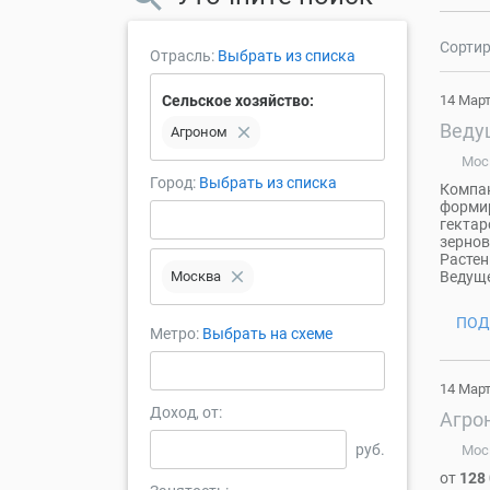
Сортир
Отрасль:
Выбрать из списка
Сельское хозяйство:
14 Мар
Веду
close
Агроном
Мос
Город:
Выбрать из списка
Компан
формир
гектар
зернов
Растен
close
Москва
Ведуще
ПОД
Метро:
Выбрать на схеме
14 Мар
Доход, от:
Агро
руб.
Мос
от
128